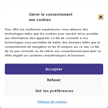
Gérer le consentement
aux cookies
Pour offrir les meilleures expériences, nous utilisons des
technologies telles que les cookies pour stocker et/ou accéder
aux informations des appareils. Le fait de consentir à ces
technologies nous permettra de traiter des données telles que le
comportement de navigation ou les ID uniques sur ce site. Le fait
de ne pas consentir ou de retirer son consentement peut avoir un
effet négatif sur certaines caractéristiques et fonctions.
Val TV
Accepter
Centre de Compétences Médias
Rue du Pont-Neuf 24
1341 L’Orient
Refuser
+41 21 565 17 77 |
info@valtv.ch
Voir les préférences
© 2026
Val TV.
Tous droits réservés.
Politique de cookies
Réalisation Cavin-Baudat Digital Lab