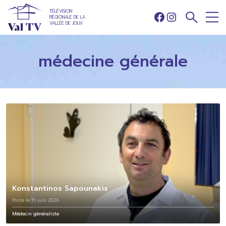
TÉLÉVISION
RÉGIONALE DE LA
Facebook
Instagram
VALLÉE DE JOUX
médecine générale
Konstantinos Sapounakis
Posté le 19 juin 2026
Médecin généraliste