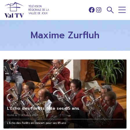
TÉLÉVISION
RÉGIONALE DE LA
Facebook
Instagram
VALLÉE DE JOUX
Maxime Zurfluh
L’Echo des Forêts fête ses 85 ans
Posté le 11 octobre 2007
L'Echo des Forêts en concert pour ses 85 ans