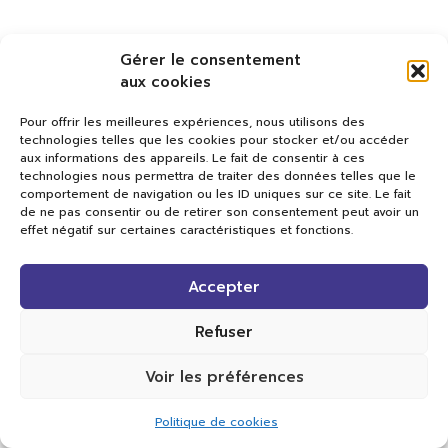
Gérer le consentement
aux cookies
Pour offrir les meilleures expériences, nous utilisons des
technologies telles que les cookies pour stocker et/ou accéder
aux informations des appareils. Le fait de consentir à ces
technologies nous permettra de traiter des données telles que le
comportement de navigation ou les ID uniques sur ce site. Le fait
de ne pas consentir ou de retirer son consentement peut avoir un
effet négatif sur certaines caractéristiques et fonctions.
Val TV
Accepter
Centre de Compétences Médias
Rue du Pont-Neuf 24
1341 L’Orient
Refuser
+41 21 565 17 77 |
info@valtv.ch
Voir les préférences
© 2026
Val TV.
Tous droits réservés.
Politique de cookies
Réalisation Cavin-Baudat Digital Lab