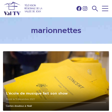
TÉLÉVISION
RÉGIONALE DE LA
Facebook
Instagram
VALLÉE DE JOUX
marionnettes
L'école de musique fait son show
Posté le 9 décembre 2021
Contes doudous à Noël