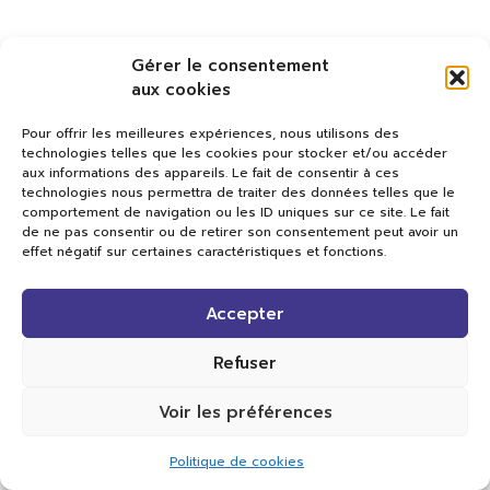
Gérer le consentement
aux cookies
Pour offrir les meilleures expériences, nous utilisons des
technologies telles que les cookies pour stocker et/ou accéder
aux informations des appareils. Le fait de consentir à ces
technologies nous permettra de traiter des données telles que le
comportement de navigation ou les ID uniques sur ce site. Le fait
de ne pas consentir ou de retirer son consentement peut avoir un
effet négatif sur certaines caractéristiques et fonctions.
Val TV
Accepter
Centre de Compétences Médias
Rue du Pont-Neuf 24
1341 L’Orient
Refuser
+41 21 565 17 77 |
info@valtv.ch
Voir les préférences
© 2026
Val TV.
Tous droits réservés.
Politique de cookies
Réalisation Cavin-Baudat Digital Lab