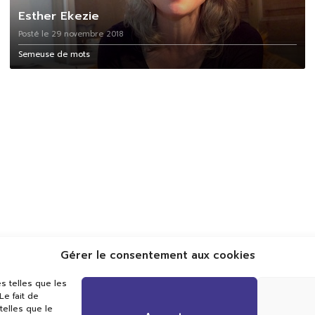
Esther Ekezie
Posté le 29 novembre 2018
Semeuse de mots
Gérer le consentement aux cookies
Val TV
s telles que les
Centre de Compétences Médias
e fait de
Rue du Pont-Neuf 24
telles que le