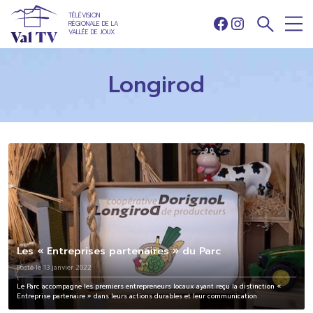
TÉLÉVISION
RÉGIONALE DE LA
Facebook
Instagram
VALLÉE DE JOUX
Longirod
Les « Entreprises partenaires » du Parc
Posté le 13 janvier 2022
Le Parc accompagne les premiers entrepreneurs locaux ayant reçu la distinction «
Entreprise partenaire » dans leurs actions durables et leur communication