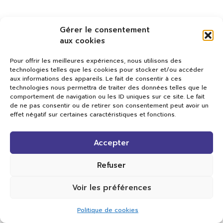
Gérer le consentement
aux cookies
Pour offrir les meilleures expériences, nous utilisons des
technologies telles que les cookies pour stocker et/ou accéder
aux informations des appareils. Le fait de consentir à ces
technologies nous permettra de traiter des données telles que le
comportement de navigation ou les ID uniques sur ce site. Le fait
de ne pas consentir ou de retirer son consentement peut avoir un
effet négatif sur certaines caractéristiques et fonctions.
Val TV
Accepter
Centre de Compétences Médias
Rue du Pont-Neuf 24
1341 L’Orient
Refuser
+41 21 565 17 77 |
info@valtv.ch
Voir les préférences
© 2026
Val TV.
Tous droits réservés.
Politique de cookies
Réalisation Cavin-Baudat Digital Lab