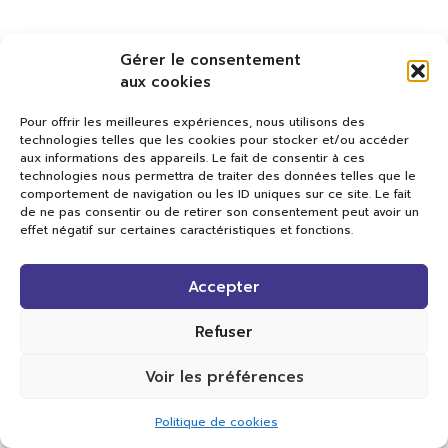
Gérer le consentement
aux cookies
Pour offrir les meilleures expériences, nous utilisons des
technologies telles que les cookies pour stocker et/ou accéder
aux informations des appareils. Le fait de consentir à ces
technologies nous permettra de traiter des données telles que le
comportement de navigation ou les ID uniques sur ce site. Le fait
de ne pas consentir ou de retirer son consentement peut avoir un
effet négatif sur certaines caractéristiques et fonctions.
Val TV
Accepter
Centre de Compétences Médias
Rue du Pont-Neuf 24
1341 L’Orient
Refuser
+41 21 565 17 77 |
info@valtv.ch
Voir les préférences
© 2026
Val TV.
Tous droits réservés.
Politique de cookies
Réalisation Cavin-Baudat Digital Lab