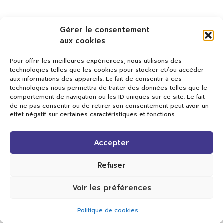
Gérer le consentement
aux cookies
Pour offrir les meilleures expériences, nous utilisons des
technologies telles que les cookies pour stocker et/ou accéder
aux informations des appareils. Le fait de consentir à ces
technologies nous permettra de traiter des données telles que le
comportement de navigation ou les ID uniques sur ce site. Le fait
de ne pas consentir ou de retirer son consentement peut avoir un
effet négatif sur certaines caractéristiques et fonctions.
Val TV
Accepter
Centre de Compétences Médias
Rue du Pont-Neuf 24
1341 L’Orient
Refuser
+41 21 565 17 77 |
info@valtv.ch
Voir les préférences
© 2026
Val TV.
Tous droits réservés.
Politique de cookies
Réalisation Cavin-Baudat Digital Lab