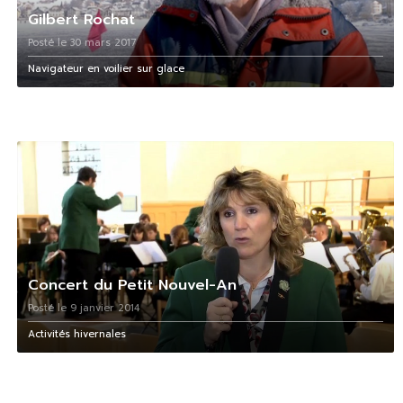
Gilbert Rochat
Posté le 30 mars 2017
Navigateur en voilier sur glace
Concert du Petit Nouvel-An
Posté le 9 janvier 2014
Activités hivernales