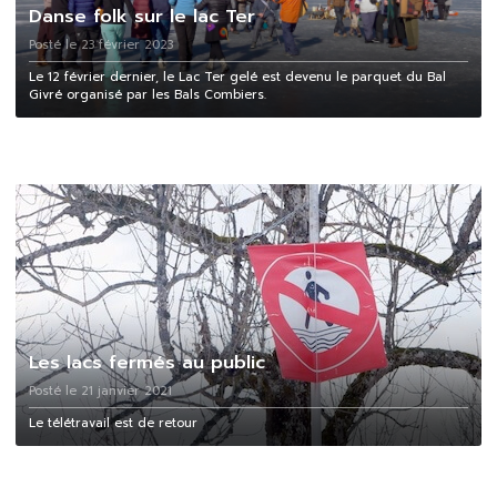
Danse folk sur le lac Ter
Posté le 23 février 2023
Le 12 février dernier, le Lac Ter gelé est devenu le parquet du Bal
Givré organisé par les Bals Combiers.
Les lacs fermés au public
Posté le 21 janvier 2021
Le télétravail est de retour