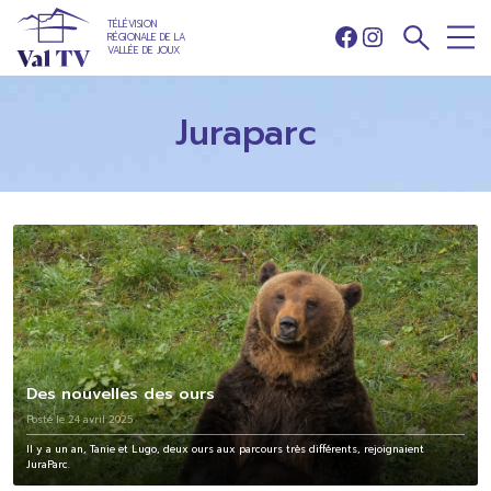
TÉLÉVISION
RÉGIONALE DE LA
Facebook
Instagram
VALLÉE DE JOUX
Juraparc
Des nouvelles des ours
Posté le 24 avril 2025
Il y a un an, Tanie et Lugo, deux ours aux parcours très différents, rejoignaient
JuraParc.