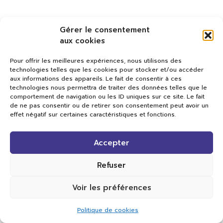
Gérer le consentement
aux cookies
Pour offrir les meilleures expériences, nous utilisons des
technologies telles que les cookies pour stocker et/ou accéder
aux informations des appareils. Le fait de consentir à ces
technologies nous permettra de traiter des données telles que le
comportement de navigation ou les ID uniques sur ce site. Le fait
de ne pas consentir ou de retirer son consentement peut avoir un
effet négatif sur certaines caractéristiques et fonctions.
Val TV
Accepter
Centre de Compétences Médias
Rue du Pont-Neuf 24
1341 L’Orient
Refuser
+41 21 565 17 77 |
info@valtv.ch
Voir les préférences
© 2026
Val TV.
Tous droits réservés.
Politique de cookies
Réalisation Cavin-Baudat Digital Lab