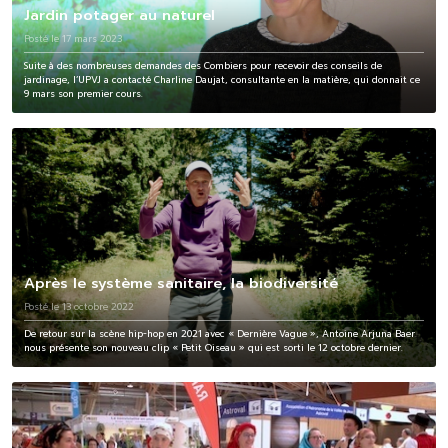
Jardin potager au naturel
Posté le 17 mars 2023
Suite à des nombreuses demandes des Combiers pour recevoir des conseils de
jardinage, l’UPVJ a contacté Charline Daujat, consultante en la matière, qui donnait ce
9 mars son premier cours.
Après le système sanitaire, la biodiversité
Posté le 13 octobre 2022
De retour sur la scène hip-hop en 2021 avec « Dernière Vague », Antoine Arjuna Baer
nous présente son nouveau clip « Petit Oiseau » qui est sorti le 12 octobre dernier.