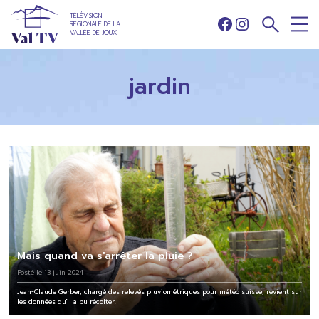
TÉLÉVISION
RÉGIONALE DE LA
Facebook
Instagram
VALLÉE DE JOUX
jardin
Mais quand va s'arrêter la pluie ?
Posté le 13 juin 2024
Jean-Claude Gerber, chargé des relevés pluviométriques pour météo suisse, revient sur
les données qu'il a pu récolter.