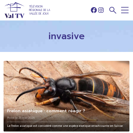
TÉLÉVISION
RÉGIONALE DE LA
Facebook
Instagram
VALLÉE DE JOUX
invasive
Frelon asiatique : comment réagir ?
Posté le 21 mai 2026
Le frelon asiatique est considéré comme une espèce exotique envahissante en Suisse