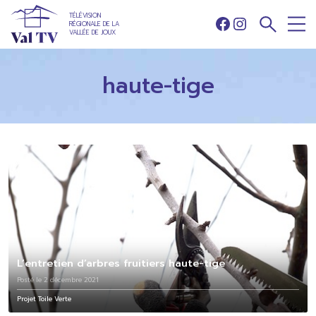
TÉLÉVISION
RÉGIONALE DE LA
Facebook
Instagram
VALLÉE DE JOUX
haute-tige
L’entretien d’arbres fruitiers haute-tige
Posté le 2 décembre 2021
Projet Toile Verte