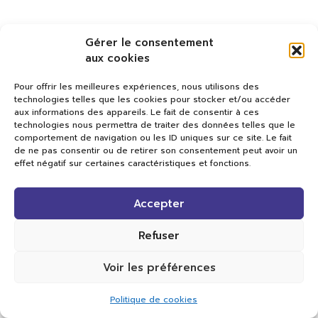
Gérer le consentement
aux cookies
Pour offrir les meilleures expériences, nous utilisons des
technologies telles que les cookies pour stocker et/ou accéder
aux informations des appareils. Le fait de consentir à ces
technologies nous permettra de traiter des données telles que le
comportement de navigation ou les ID uniques sur ce site. Le fait
de ne pas consentir ou de retirer son consentement peut avoir un
effet négatif sur certaines caractéristiques et fonctions.
Val TV
Accepter
Centre de Compétences Médias
Rue du Pont-Neuf 24
1341 L’Orient
Refuser
+41 21 565 17 77 |
info@valtv.ch
Voir les préférences
© 2026
Val TV.
Tous droits réservés.
Politique de cookies
Réalisation Cavin-Baudat Digital Lab