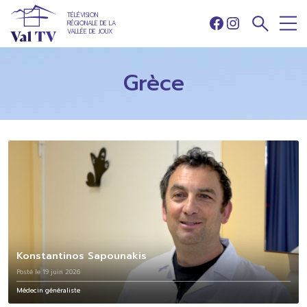
TÉLÉVISION
RÉGIONALE DE LA
Facebook
Instagram
VALLÉE DE JOUX
Grèce
Konstantinos Sapounakis
Posté le 19 juin 2026
Médecin généraliste