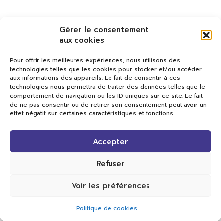
Gérer le consentement
aux cookies
Pour offrir les meilleures expériences, nous utilisons des
technologies telles que les cookies pour stocker et/ou accéder
aux informations des appareils. Le fait de consentir à ces
technologies nous permettra de traiter des données telles que le
comportement de navigation ou les ID uniques sur ce site. Le fait
de ne pas consentir ou de retirer son consentement peut avoir un
effet négatif sur certaines caractéristiques et fonctions.
Val TV
Accepter
Centre de Compétences Médias
Rue du Pont-Neuf 24
1341 L’Orient
Refuser
+41 21 565 17 77 |
info@valtv.ch
Voir les préférences
© 2026
Val TV.
Tous droits réservés.
Politique de cookies
Réalisation Cavin-Baudat Digital Lab