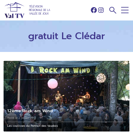
TÉLÉVISION
RÉGIONALE DE LA
Facebook
Instagram
VALLÉE DE JOUX
gratuit Le Clédar
12ème Rock am Wind
Posté le 2 juillet 2015
Les coulisses du Portrait des Vaudois