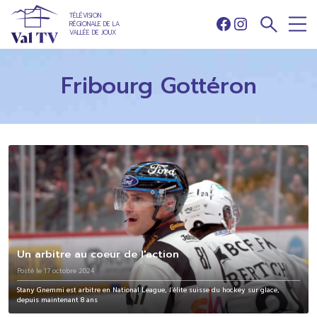
TÉLÉVISION
RÉGIONALE DE LA
Facebook
Instagram
VALLÉE DE JOUX
Fribourg Gottéron
Un arbitre au coeur de l'action
Posté le 17 octobre 2024
Stany Gnemmi est arbitre en National League, l’élite suisse du hockey sur glace,
depuis maintenant 8 ans