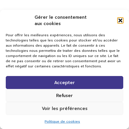
Gérer le consentement
aux cookies
Pour offrir les meilleures expériences, nous utilisons des
technologies telles que les cookies pour stocker et/ou accéder
aux informations des appareils. Le fait de consentir à ces
technologies nous permettra de traiter des données telles que le
comportement de navigation ou les ID uniques sur ce site. Le fait
de ne pas consentir ou de retirer son consentement peut avoir un
effet négatif sur certaines caractéristiques et fonctions.
Val TV
Accepter
Centre de Compétences Médias
Rue du Pont-Neuf 24
1341 L’Orient
Refuser
+41 21 565 17 77 |
info@valtv.ch
Voir les préférences
© 2026
Val TV.
Tous droits réservés.
Politique de cookies
Réalisation Cavin-Baudat Digital Lab