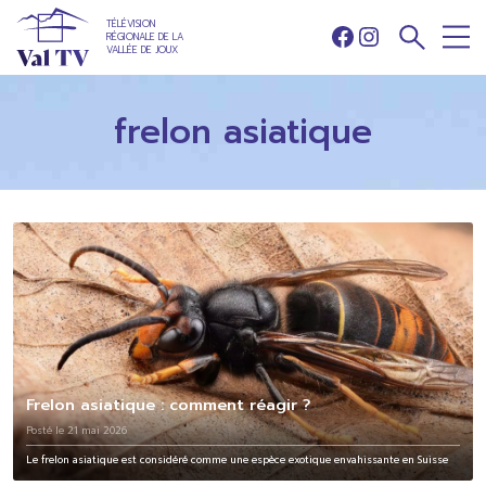
TÉLÉVISION
RÉGIONALE DE LA
Facebook
Instagram
VALLÉE DE JOUX
frelon asiatique
Frelon asiatique : comment réagir ?
Posté le 21 mai 2026
Le frelon asiatique est considéré comme une espèce exotique envahissante en Suisse