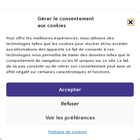
Gérer le consentement
aux cookies
Pour offrir les meilleures expériences, nous utilisons des
technologies telles que les cookies pour stocker et/ou accéder
aux informations des appareils. Le fait de consentir à ces
technologies nous permettra de traiter des données telles que le
comportement de navigation ou les ID uniques sur ce site. Le fait
de ne pas consentir ou de retirer son consentement peut avoir un
effet négatif sur certaines caractéristiques et fonctions.
Val TV
Accepter
Centre de Compétences Médias
Rue du Pont-Neuf 24
1341 L’Orient
Refuser
+41 21 565 17 77 |
info@valtv.ch
Voir les préférences
© 2026
Val TV.
Tous droits réservés.
Politique de cookies
Réalisation Cavin-Baudat Digital Lab