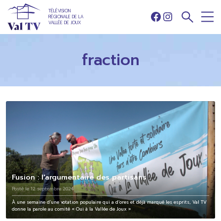
TÉLÉVISION
RÉGIONALE DE LA
Facebook
Instagram
VALLÉE DE JOUX
fraction
Fusion : l'argumentaire des partisans
Posté le 12 septembre 2024
À une semaine d’une votation populaire qui a d’ores et déjà marqué les esprits, Val TV
donne la parole au comité « Oui à la Vallée de Joux »