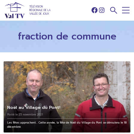
TÉLÉVISION
RÉGIONALE DE LA
Facebook
Instagram
VALLÉE DE JOUX
fraction de commune
Noël au Village du Pont!
Posté le 25 novembre 2021
Les fêtes approchent... Cette année, la fête de Noël du Village du Pont se déroulera le 18
décembre.