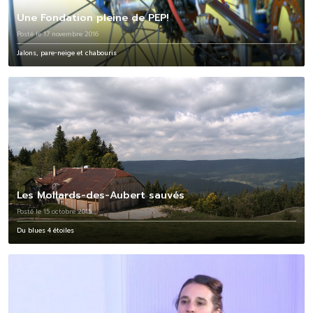
Une Fondation pleine de PEP!
Posté le 17 novembre 2016
Jalons, pare-neige et chabouris
Les Mollards-des-Aubert sauvés
Posté le 15 octobre 2015
Du blues 4 étoiles