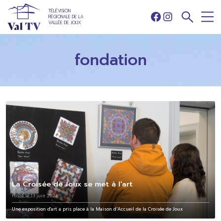
TÉLÉVISION
RÉGIONALE DE LA
Facebook
Instagram
VALLÉE DE JOUX
fondation
La Croisée de Joux se met à l'art
Posté le 13 juin 2024
Une exposition d'art a pris place à la Maison d’Accueil de la Croisée de Joux