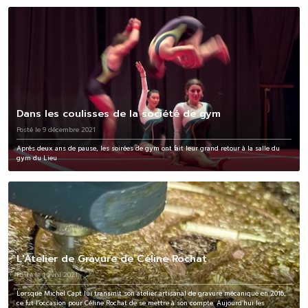
Dans les coulisses de la société de gym
Posté le 9 décembre 2021
Après deux ans de pause, les soirées de gym ont fait leur grand retour à la salle du
gym du Lieu
L'Atelier de Gravure de Céline Rochat
Posté le 1 avril 2021
Lorsque Michel Capt lui transmit son atelier artisanal de gravure mécanique en 2016,
ce fut l’occasion pour Céline Rochat de se mettre à son compte. Aujourd’hui les