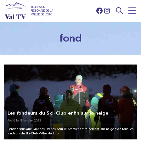
TÉLÉVISION
RÉGIONALE DE LA
Facebook
Instagram
VALLÉE DE JOUX
fond
Les fondeurs du Ski-Club enfin sur la neige
Posté le 19 janvier 2023
Rendez-vous aux Grandes Roches pour le premier entraînement sur neige avec tous les
fondeurs du Ski-Club Vallée de Joux