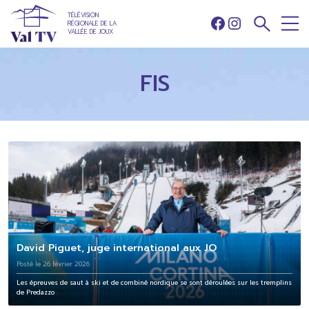
TÉLÉVISION
RÉGIONALE DE LA
Facebook
Instagram
VALLÉE DE JOUX
FIS
David Piguet, juge international aux JO
Posté le 26 février 2026
Les épreuves de saut à ski et de combiné nordique se sont déroulées sur les tremplins
de Predazzo