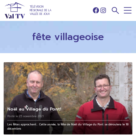
TÉLÉVISION
RÉGIONALE DE LA
Facebook
Instagram
VALLÉE DE JOUX
fête villageoise
Noël au Village du Pont!
Posté le 25 novembre 2021
Les fêtes approchent... Cette année, la fête de Noël du Village du Pont se déroulera le 18
décembre.