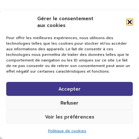
Gérer le consentement
aux cookies
Pour offrir les meilleures expériences, nous utilisons des
technologies telles que les cookies pour stocker et/ou accéder
aux informations des appareils. Le fait de consentir à ces
technologies nous permettra de traiter des données telles que le
comportement de navigation ou les ID uniques sur ce site. Le fait
de ne pas consentir ou de retirer son consentement peut avoir un
effet négatif sur certaines caractéristiques et fonctions.
Val TV
Accepter
Centre de Compétences Médias
Rue du Pont-Neuf 24
1341 L’Orient
Refuser
+41 21 565 17 77 |
info@valtv.ch
Voir les préférences
© 2026
Val TV.
Tous droits réservés.
Politique de cookies
Réalisation Cavin-Baudat Digital Lab