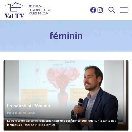
TÉLÉVISION
RÉGIONALE DE LA
Facebook
Instagram
VALLÉE DE JOUX
féminin
La santé au féminin
Posté le 28 mai 2026
Le Pôle Santé Vallée de Joux organisait une conférence publique sur la santé des
femmes à l’Hôtel de Ville du Sentier