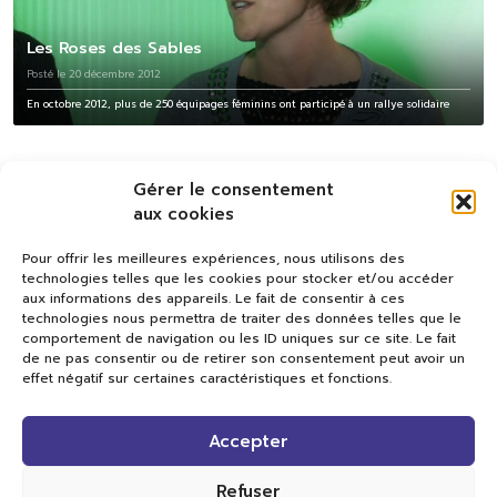
Les Roses des Sables
Posté le 20 décembre 2012
En octobre 2012, plus de 250 équipages féminins ont participé à un rallye solidaire
Gérer le consentement
aux cookies
Pour offrir les meilleures expériences, nous utilisons des
technologies telles que les cookies pour stocker et/ou accéder
aux informations des appareils. Le fait de consentir à ces
technologies nous permettra de traiter des données telles que le
comportement de navigation ou les ID uniques sur ce site. Le fait
de ne pas consentir ou de retirer son consentement peut avoir un
effet négatif sur certaines caractéristiques et fonctions.
Val TV
Accepter
Centre de Compétences Médias
Rue du Pont-Neuf 24
1341 L’Orient
Refuser