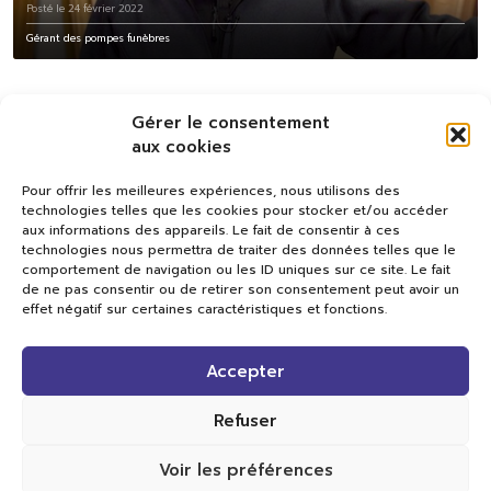
Posté le 24 février 2022
Gérant des pompes funèbres
Gérer le consentement
aux cookies
Pour offrir les meilleures expériences, nous utilisons des
technologies telles que les cookies pour stocker et/ou accéder
aux informations des appareils. Le fait de consentir à ces
technologies nous permettra de traiter des données telles que le
comportement de navigation ou les ID uniques sur ce site. Le fait
de ne pas consentir ou de retirer son consentement peut avoir un
effet négatif sur certaines caractéristiques et fonctions.
Val TV
Accepter
Centre de Compétences Médias
Rue du Pont-Neuf 24
1341 L’Orient
Refuser
+41 21 565 17 77 |
info@valtv.ch
Voir les préférences
© 2026
Val TV.
Tous droits réservés.