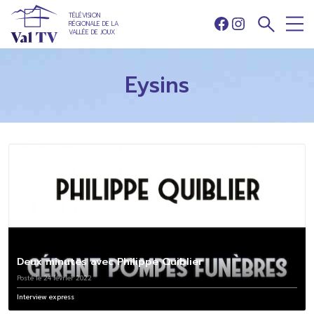
TÉLÉVISION
RÉGIONALE DE LA
Facebook
Instagram
VALLÉE DE JOUX
Eysins
Deux minutes avec Philippe Quiblier
Posté le 24 février 2022
Interview express