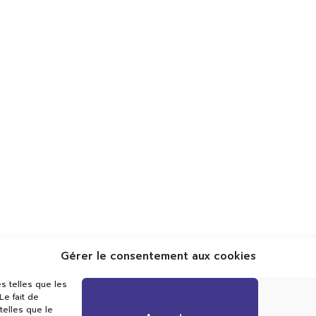
Gérer le consentement aux cookies
Val TV
s telles que les
Centre de Compétences Médias
e fait de
Rue du Pont-Neuf 24
telles que le