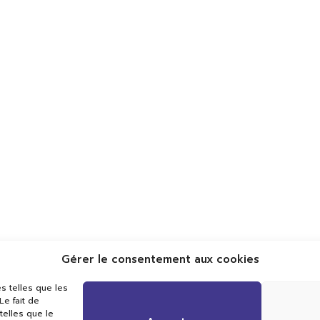
Gérer le consentement aux cookies
Val TV
s telles que les
Centre de Compétences Médias
e fait de
Rue du Pont-Neuf 24
telles que le