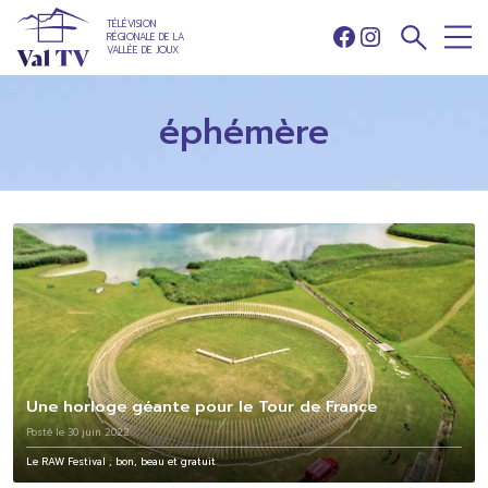
TÉLÉVISION
RÉGIONALE DE LA
Facebook
Instagram
VALLÉE DE JOUX
éphémère
Une horloge géante pour le Tour de France
Posté le 30 juin 2022
Le RAW Festival ; bon, beau et gratuit