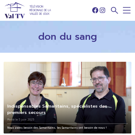
TÉLÉVISION
RÉGIONALE DE LA
Facebook
Instagram
VALLÉE DE JOUX
don du sang
Indispensables Samaritains, spécialistes des
premiers secours
Posté le 5 juin 2025
Nous avons besoin des Samaritains, les Samaritains ont besoin de nous !