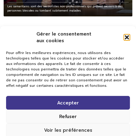
Les samaritains sont des secouristes non-professionnels qui prêtent secours à des
personnes blessées ou tombant subitement malades.
Gérer le consentement
aux cookies
Pour offrir les meilleures expériences, nous utilisons des
technologies telles que les cookies pour stocker et/ou accéder
aux informations des appareils. Le fait de consentir à ces
technologies nous permettra de traiter des données telles que le
comportement de navigation ou les ID uniques sur ce site. Le fait
de ne pas consentir ou de retirer son consentement peut avoir un
effet négatif sur certaines caractéristiques et fonctions.
Val TV
Accepter
Centre de Compétences Médias
Rue du Pont-Neuf 24
1341 L’Orient
Refuser
+41 21 565 17 77 |
info@valtv.ch
Voir les préférences
© 2026
Val TV.
Tous droits réservés.