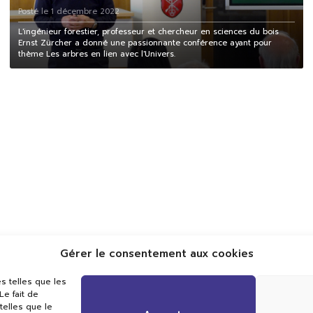
Posté le 1 décembre 2022
L'ingénieur forestier, professeur et chercheur en sciences du bois
Ernst Zürcher a donné une passionnante conférence ayant pour
thème Les arbres en lien avec l'Univers.
Gérer le consentement aux cookies
Val TV
s telles que les
Centre de Compétences Médias
e fait de
Rue du Pont-Neuf 24
telles que le