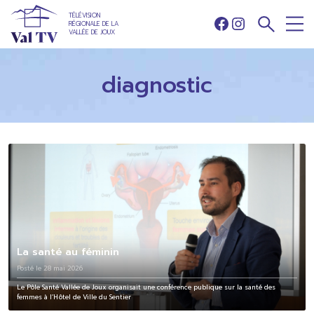
TÉLÉVISION
RÉGIONALE DE LA
Facebook
Instagram
VALLÉE DE JOUX
diagnostic
La santé au féminin
Posté le 28 mai 2026
Le Pôle Santé Vallée de Joux organisait une conférence publique sur la santé des
femmes à l’Hôtel de Ville du Sentier