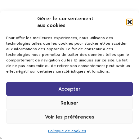
Gérer le consentement
aux cookies
Pour offrir les meilleures expériences, nous utilisons des
technologies telles que les cookies pour stocker et/ou accéder
aux informations des appareils. Le fait de consentir à ces
technologies nous permettra de traiter des données telles que le
comportement de navigation ou les ID uniques sur ce site. Le fait
de ne pas consentir ou de retirer son consentement peut avoir un
effet négatif sur certaines caractéristiques et fonctions.
Val TV
Accepter
Centre de Compétences Médias
Rue du Pont-Neuf 24
1341 L’Orient
Refuser
+41 21 565 17 77 |
info@valtv.ch
Voir les préférences
© 2026
Val TV.
Tous droits réservés.
Politique de cookies
Réalisation Cavin-Baudat Digital Lab