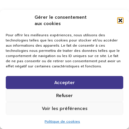
Gérer le consentement
aux cookies
Pour offrir les meilleures expériences, nous utilisons des
technologies telles que les cookies pour stocker et/ou accéder
aux informations des appareils. Le fait de consentir à ces
technologies nous permettra de traiter des données telles que le
comportement de navigation ou les ID uniques sur ce site. Le fait
de ne pas consentir ou de retirer son consentement peut avoir un
effet négatif sur certaines caractéristiques et fonctions.
Val TV
Accepter
Centre de Compétences Médias
Rue du Pont-Neuf 24
1341 L’Orient
Refuser
+41 21 565 17 77 |
info@valtv.ch
Voir les préférences
© 2026
Val TV.
Tous droits réservés.
Politique de cookies
Réalisation Cavin-Baudat Digital Lab