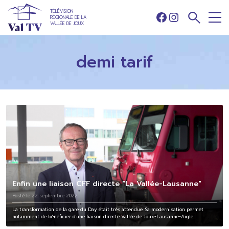
TÉLÉVISION
RÉGIONALE DE LA
Facebook
Instagram
VALLÉE DE JOUX
demi tarif
Enfin une liaison CFF directe "La Vallée-Lausanne"
Posté le 22 septembre 2022
La transformation de la gare du Day était très attendue. Sa modernisation permet
notamment de bénéficier d'une liaison directe Vallée de Joux-Lausanne-Aigle.