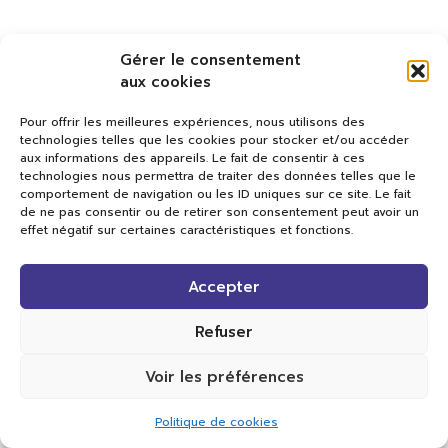
Gérer le consentement
aux cookies
Pour offrir les meilleures expériences, nous utilisons des
technologies telles que les cookies pour stocker et/ou accéder
aux informations des appareils. Le fait de consentir à ces
technologies nous permettra de traiter des données telles que le
comportement de navigation ou les ID uniques sur ce site. Le fait
de ne pas consentir ou de retirer son consentement peut avoir un
effet négatif sur certaines caractéristiques et fonctions.
Val TV
Accepter
Centre de Compétences Médias
Rue du Pont-Neuf 24
1341 L’Orient
Refuser
+41 21 565 17 77 |
info@valtv.ch
Voir les préférences
© 2026
Val TV.
Tous droits réservés.
Politique de cookies
Réalisation Cavin-Baudat Digital Lab