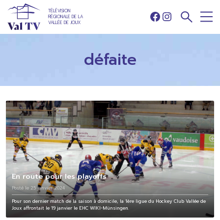
TÉLÉVISION
RÉGIONALE DE LA
Facebook
Instagram
VALLÉE DE JOUX
défaite
En route pour les playoffs
Posté le 25 janvier 2024
Pour son dernier match de la saison à domicile, la 1ère ligue du Hockey Club Vallée de
Joux affrontait le 19 janvier le EHC WIKI-Münsingen.