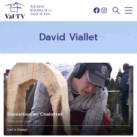
TÉLÉVISION
RÉGIONALE DE LA
Facebook
Instagram
VALLÉE DE JOUX
David Viallet
Exposition au Chalottet
Posté le 4 octobre 2007
L'art à l'alpage