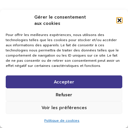
Gérer le consentement
aux cookies
Pour offrir les meilleures expériences, nous utilisons des
technologies telles que les cookies pour stocker et/ou accéder
aux informations des appareils. Le fait de consentir à ces
technologies nous permettra de traiter des données telles que le
comportement de navigation ou les ID uniques sur ce site. Le fait
de ne pas consentir ou de retirer son consentement peut avoir un
effet négatif sur certaines caractéristiques et fonctions.
Val TV
Accepter
Centre de Compétences Médias
Rue du Pont-Neuf 24
1341 L’Orient
Refuser
+41 21 565 17 77 |
info@valtv.ch
Voir les préférences
© 2026
Val TV.
Tous droits réservés.
Politique de cookies
Réalisation Cavin-Baudat Digital Lab