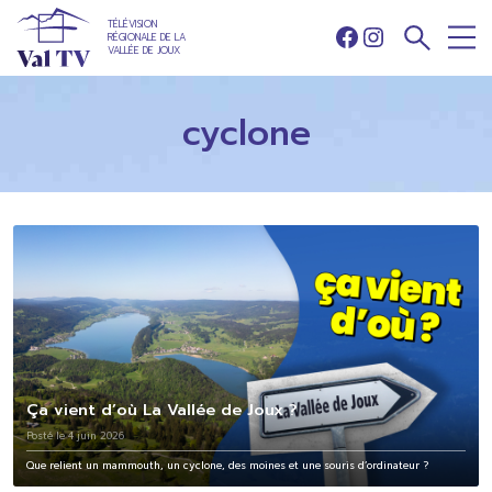
TÉLÉVISION
RÉGIONALE DE LA
Facebook
Instagram
VALLÉE DE JOUX
cyclone
Ça vient d’où La Vallée de Joux ?
Posté le 4 juin 2026
Que relient un mammouth, un cyclone, des moines et une souris d’ordinateur ?