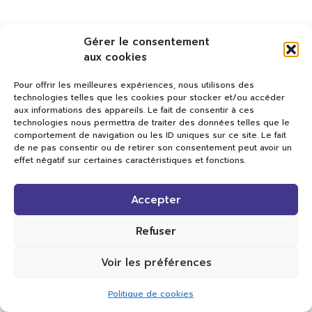
Gérer le consentement
aux cookies
Pour offrir les meilleures expériences, nous utilisons des
technologies telles que les cookies pour stocker et/ou accéder
aux informations des appareils. Le fait de consentir à ces
technologies nous permettra de traiter des données telles que le
comportement de navigation ou les ID uniques sur ce site. Le fait
de ne pas consentir ou de retirer son consentement peut avoir un
effet négatif sur certaines caractéristiques et fonctions.
Val TV
Accepter
Centre de Compétences Médias
Rue du Pont-Neuf 24
1341 L’Orient
Refuser
+41 21 565 17 77 |
info@valtv.ch
Voir les préférences
© 2026
Val TV.
Tous droits réservés.
Politique de cookies
Réalisation Cavin-Baudat Digital Lab