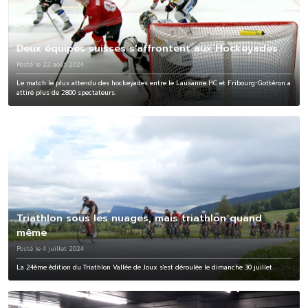
Deux équipes suisses s'affrontent aux Hockeyades
Posté le 22 août 2024
Le match le plus attendu des hockeyades entre le Lausanne HC et Fribourg-Gottéron a
attiré plus de 2800 spectateurs.
Triathlon sous les nuages, mais triathlon quand
même
Posté le 4 juillet 2024
La 24ème édition du Triathlon Vallée de Joux s'est déroulée le dimanche 30 juillet