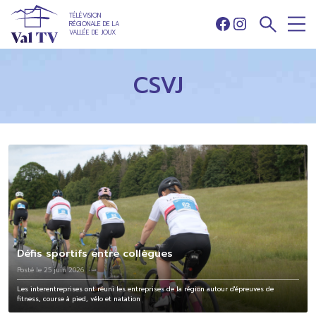
TÉLÉVISION
RÉGIONALE DE LA
Facebook
Instagram
VALLÉE DE JOUX
CSVJ
Défis sportifs entre collègues
Posté le 25 juin 2026
Les interentreprises ont réuni les entreprises de la région autour d'épreuves de
fitness, course à pied, vélo et natation