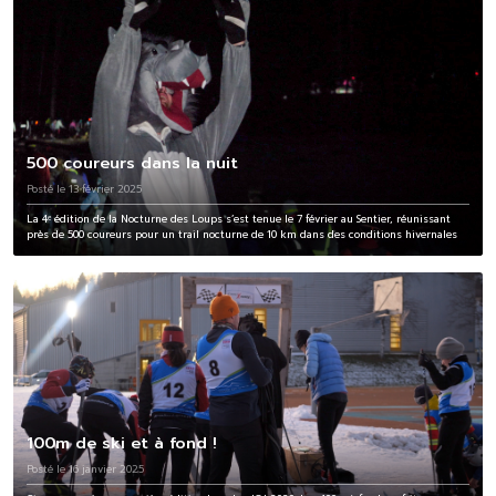
500 coureurs dans la nuit
Posté le 13 février 2025
La 4ᵉ édition de la Nocturne des Loups s’est tenue le 7 février au Sentier, réunissant
près de 500 coureurs pour un trail nocturne de 10 km dans des conditions hivernales
100m de ski et à fond !
Posté le 16 janvier 2025