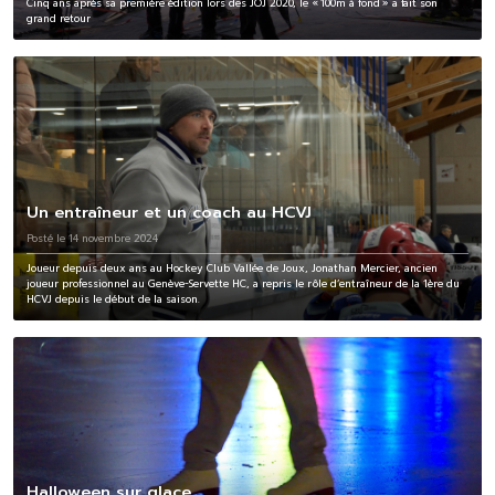
Cinq ans après sa première édition lors des JOJ 2020, le « 100m à fond » a fait son
grand retour
Un entraîneur et un coach au HCVJ
Posté le 14 novembre 2024
Joueur depuis deux ans au Hockey Club Vallée de Joux, Jonathan Mercier, ancien
joueur professionnel au Genève-Servette HC, a repris le rôle d’entraîneur de la 1ère du
HCVJ depuis le début de la saison.
Halloween sur glace