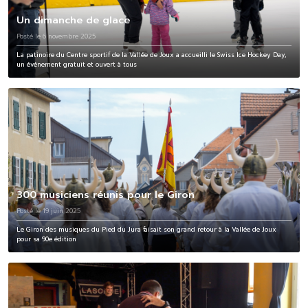
Un dimanche de glace
Posté le 6 novembre 2025
La patinoire du Centre sportif de la Vallée de Joux a accueilli le Swiss Ice Hockey Day,
un événement gratuit et ouvert à tous
300 musiciens réunis pour le Giron
Posté le 19 juin 2025
Le Giron des musiques du Pied du Jura faisait son grand retour à la Vallée de Joux
pour sa 90e édition