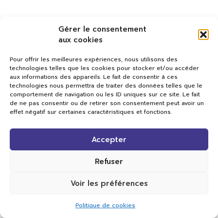
Gérer le consentement
aux cookies
Pour offrir les meilleures expériences, nous utilisons des
technologies telles que les cookies pour stocker et/ou accéder
aux informations des appareils. Le fait de consentir à ces
technologies nous permettra de traiter des données telles que le
comportement de navigation ou les ID uniques sur ce site. Le fait
de ne pas consentir ou de retirer son consentement peut avoir un
effet négatif sur certaines caractéristiques et fonctions.
Val TV
Accepter
Centre de Compétences Médias
Rue du Pont-Neuf 24
1341 L’Orient
Refuser
+41 21 565 17 77 |
info@valtv.ch
Voir les préférences
© 2026
Val TV.
Tous droits réservés.
Politique de cookies
Réalisation Cavin-Baudat Digital Lab