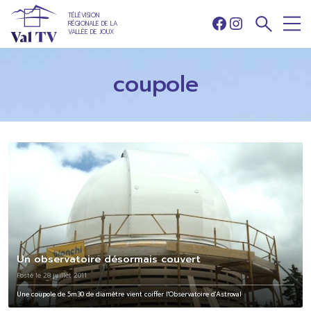
TÉLÉVISION
RÉGIONALE DE LA
Facebook
Instagram
VALLÉE DE JOUX
coupole
Un observatoire désormais couvert
Posté le 28 juillet 2011
Une coupole de 5m30 de diamètre vient coiffer l'Observatoire d'Astroval