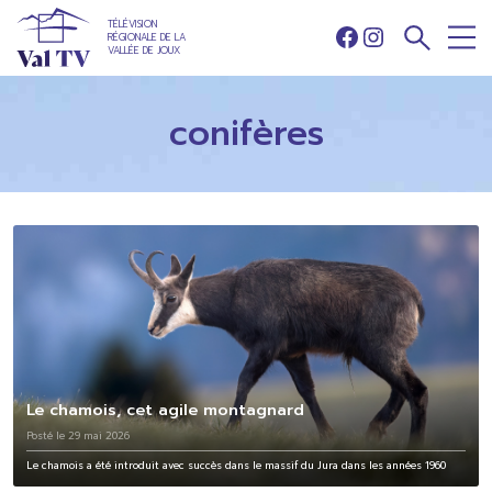
TÉLÉVISION
RÉGIONALE DE LA
Facebook
Instagram
VALLÉE DE JOUX
conifères
Le chamois, cet agile montagnard
Posté le 29 mai 2026
Le chamois a été introduit avec succès dans le massif du Jura dans les années 1960