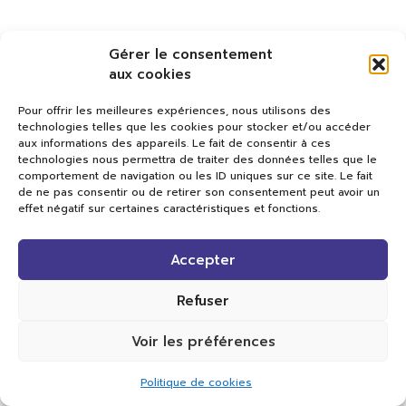
Gérer le consentement
aux cookies
Pour offrir les meilleures expériences, nous utilisons des
technologies telles que les cookies pour stocker et/ou accéder
aux informations des appareils. Le fait de consentir à ces
technologies nous permettra de traiter des données telles que le
comportement de navigation ou les ID uniques sur ce site. Le fait
de ne pas consentir ou de retirer son consentement peut avoir un
effet négatif sur certaines caractéristiques et fonctions.
Val TV
Accepter
Centre de Compétences Médias
Rue du Pont-Neuf 24
1341 L’Orient
Refuser
+41 21 565 17 77 |
info@valtv.ch
Voir les préférences
© 2026
Val TV.
Tous droits réservés.
Politique de cookies
Réalisation Cavin-Baudat Digital Lab