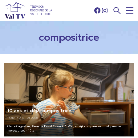
TÉLÉVISION
RÉGIONALE DE LA
Facebook
Instagram
VALLÉE DE JOUX
compositrice
10 ans et déjà compositrice
Posté le 2 juillet 2026
Claire Gagnebin, élève de David Cusin à l'EMVJ, a déjà composé son tout premier
morceau pour flûte