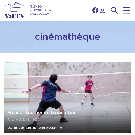
TÉLÉVISION
RÉGIONALE DE LA
Facebook
Instagram
VALLÉE DE JOUX
cinémathèque
Premier tournoi de badminton
Posté le 20 février 2020
Des films du patrimoine au programme