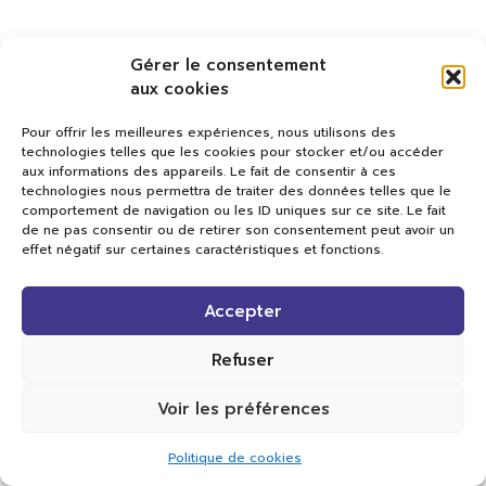
Gérer le consentement
aux cookies
Pour offrir les meilleures expériences, nous utilisons des
technologies telles que les cookies pour stocker et/ou accéder
aux informations des appareils. Le fait de consentir à ces
technologies nous permettra de traiter des données telles que le
comportement de navigation ou les ID uniques sur ce site. Le fait
de ne pas consentir ou de retirer son consentement peut avoir un
effet négatif sur certaines caractéristiques et fonctions.
Val TV
Accepter
Centre de Compétences Médias
Rue du Pont-Neuf 24
1341 L’Orient
Refuser
+41 21 565 17 77 |
info@valtv.ch
Voir les préférences
© 2026
Val TV.
Tous droits réservés.
Politique de cookies
Réalisation Cavin-Baudat Digital Lab