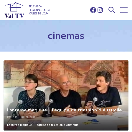
TÉLÉVISION
RÉGIONALE DE LA
Facebook
Instagram
VALLÉE DE JOUX
cinemas
Lanterne magique - l’équipe de triathlon d’Australie
Posté le 1 juillet 1998
Lanterne magique – l’équipe de triathlon d’Australie