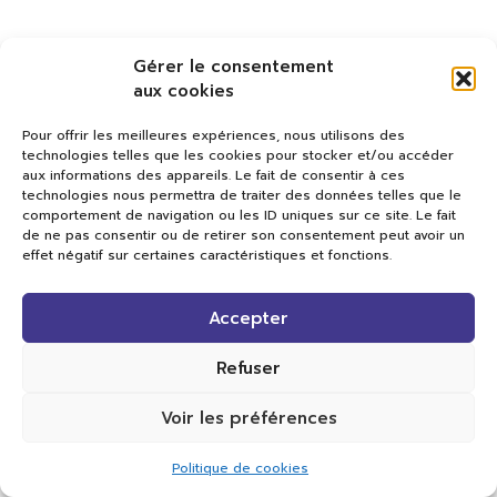
Gérer le consentement
aux cookies
Pour offrir les meilleures expériences, nous utilisons des
technologies telles que les cookies pour stocker et/ou accéder
aux informations des appareils. Le fait de consentir à ces
technologies nous permettra de traiter des données telles que le
comportement de navigation ou les ID uniques sur ce site. Le fait
de ne pas consentir ou de retirer son consentement peut avoir un
effet négatif sur certaines caractéristiques et fonctions.
Val TV
Accepter
Centre de Compétences Médias
Rue du Pont-Neuf 24
1341 L’Orient
Refuser
+41 21 565 17 77 |
info@valtv.ch
Voir les préférences
© 2026
Val TV.
Tous droits réservés.
Politique de cookies
Réalisation Cavin-Baudat Digital Lab