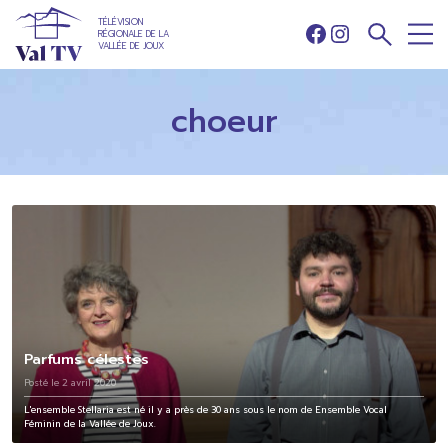
TÉLÉVISION
RÉGIONALE DE LA
Facebook
Instagram
VALLÉE DE JOUX
choeur
Parfums célestes
Posté le 2 avril 2020
L'ensemble Stellaria est né il y a près de 30 ans sous le nom de Ensemble Vocal
Féminin de la Vallée de Joux.