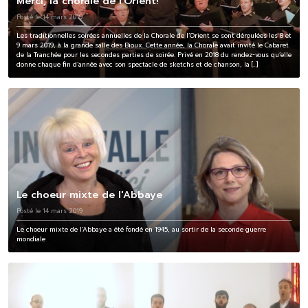
Merci, la chorale de l'Orient!
Posté le 14 mars 2019
Les traditionnelles soirées annuelles de la Chorale de l’Orient se sont déroulées les 8 et
9 mars 2019, à la grande salle des Bioux. Cette année, la Chorale avait invité le Cabaret
de la Tranchée pour les secondes parties de soirée. Privé en 2018 du rendez-vous qu’elle
donne chaque fin d’année avec son spectacle de sketchs et de chanson, la […]
Le choeur mixte de l'Abbaye
Posté le 14 mars 2019
Le choeur mixte de l'Abbaye a été fondé en 1945, au sortir de la seconde guerre
mondiale