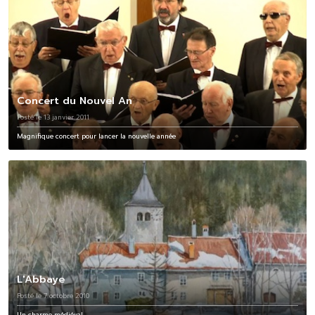
Concert du Nouvel An
Posté le 13 janvier 2011
Magnifique concert pour lancer la nouvelle année
L'Abbaye
Posté le 7 octobre 2010
Un charme médiéval