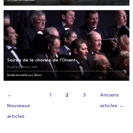
Soirée de la chorale de l'Orient
Posté le 11 février 2010
Soirée annuelle aux Bioux
Pagination
←
1
2
3
Anciens
des
Nouveaux
articles
→
publications
articles