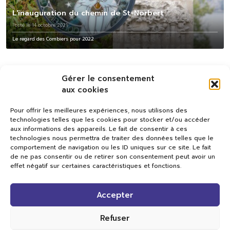
L'inauguration du chemin de St-Norbert
Posté le 14 octobre 2021
Le regard des Combiers pour 2022
Gérer le consentement
aux cookies
Pour offrir les meilleures expériences, nous utilisons des
technologies telles que les cookies pour stocker et/ou accéder
aux informations des appareils. Le fait de consentir à ces
technologies nous permettra de traiter des données telles que le
comportement de navigation ou les ID uniques sur ce site. Le fait
de ne pas consentir ou de retirer son consentement peut avoir un
effet négatif sur certaines caractéristiques et fonctions.
Val TV
Accepter
Centre de Compétences Médias
Rue du Pont-Neuf 24
1341 L’Orient
Refuser
+41 21 565 17 77 |
info@valtv.ch