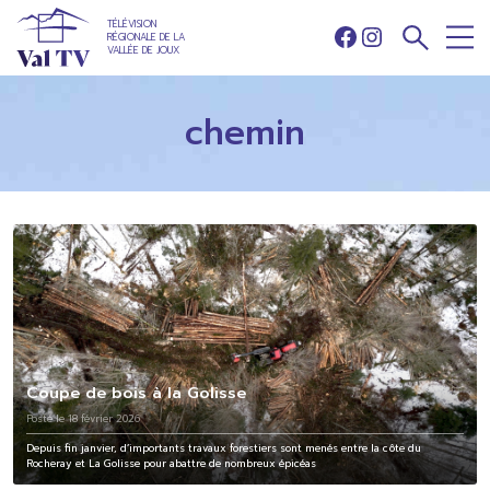
TÉLÉVISION
RÉGIONALE DE LA
Facebook
Instagram
VALLÉE DE JOUX
chemin
Coupe de bois à la Golisse
Posté le 18 février 2026
Depuis fin janvier, d’importants travaux forestiers sont menés entre la côte du
Rocheray et La Golisse pour abattre de nombreux épicéas