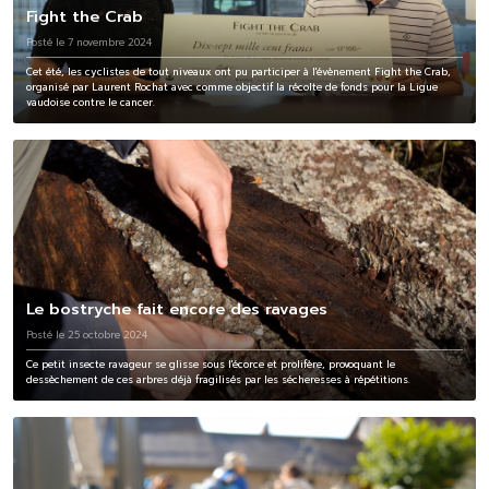
Fight the Crab
Posté le 7 novembre 2024
Cet été, les cyclistes de tout niveaux ont pu participer à l'évènement Fight the Crab,
organisé par Laurent Rochat avec comme objectif la récolte de fonds pour la Ligue
vaudoise contre le cancer.
Le bostryche fait encore des ravages
Posté le 25 octobre 2024
Ce petit insecte ravageur se glisse sous l'écorce et prolifère, provoquant le
dessèchement de ces arbres déjà fragilisés par les sécheresses à répétitions.