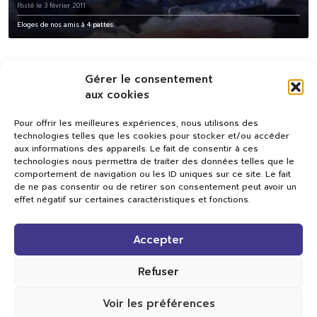
Posté le 3 février 2011
Eloges de nos amis à 4 pattes
Gérer le consentement
aux cookies
Pour offrir les meilleures expériences, nous utilisons des
technologies telles que les cookies pour stocker et/ou accéder
aux informations des appareils. Le fait de consentir à ces
technologies nous permettra de traiter des données telles que le
comportement de navigation ou les ID uniques sur ce site. Le fait
de ne pas consentir ou de retirer son consentement peut avoir un
effet négatif sur certaines caractéristiques et fonctions.
Val TV
Accepter
Centre de Compétences Médias
Rue du Pont-Neuf 24
1341 L’Orient
Refuser
+41 21 565 17 77 |
info@valtv.ch
Voir les préférences
© 2026
Val TV.
Tous droits réservés.