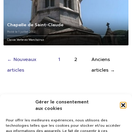
Chapelle de Saint-Claude
Posté le 1 juillet 2002
Classe Verte au Marchairuz
Pagination
←
Nouveaux
1
2
Anciens
des
articles
articles
→
publications
Gérer le consentement
aux cookies
Pour offrir les meilleures expériences, nous utilisons des
technologies telles que les cookies pour stocker et/ou accéder
aux informations des appareils. Le fait de consentir à ces