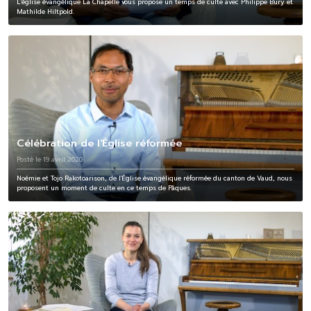
L'église évangélique La Chapelle vous propose un temps de culte avec Philippe Bury et
Mathilde Hiltpold.
Célébration de l'Église réformée
Posté le 19 avril 2020
Noémie et Tojo Rakotoarison, de l'Église évangélique réformée du canton de Vaud, nous
proposent un moment de culte en ce temps de Pâques.