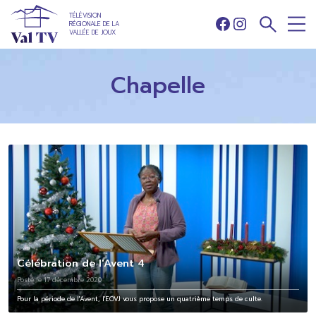
TÉLÉVISION
RÉGIONALE DE LA
Facebook
Instagram
VALLÉE DE JOUX
Chapelle
Célébration de l'Avent 4
Posté le 17 décembre 2020
Pour la période de l'Avent, l'EOVJ vous propose un quatrième temps de culte.