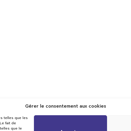
Gérer le consentement aux cookies
Val TV
s telles que les
Centre de Compétences Médias
e fait de
Rue du Pont-Neuf 24
telles que le