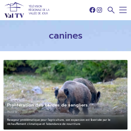
TÉLÉVISION
RÉGIONALE DE LA
Facebook
Instagram
VALLÉE DE JOUX
canines
Prolifération des hardes de sangliers
Posté le 25 juin 2026
Ravageur problématique pour l'agriculture, son expansion est favorisée par le
réchauffement climatique et l'abondance de nourriture.