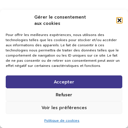
Gérer le consentement
aux cookies
Pour offrir les meilleures expériences, nous utilisons des
technologies telles que les cookies pour stocker et/ou accéder
aux informations des appareils. Le fait de consentir à ces
technologies nous permettra de traiter des données telles que le
comportement de navigation ou les ID uniques sur ce site. Le fait
de ne pas consentir ou de retirer son consentement peut avoir un
effet négatif sur certaines caractéristiques et fonctions.
Val TV
Accepter
Centre de Compétences Médias
Rue du Pont-Neuf 24
1341 L’Orient
Refuser
+41 21 565 17 77 |
info@valtv.ch
Voir les préférences
© 2026
Val TV.
Tous droits réservés.
Politique de cookies
Réalisation Cavin-Baudat Digital Lab