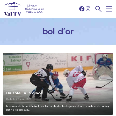
TÉLÉVISION
RÉGIONALE DE LA
Facebook
Instagram
VALLÉE DE JOUX
bol d’or
Du soleil à la glace
Posté le 27 août 2020
Interview de Yann Rohrbach sur l'actualité des hockeyades et futurs matchs de hockey
pour la saison 2020.