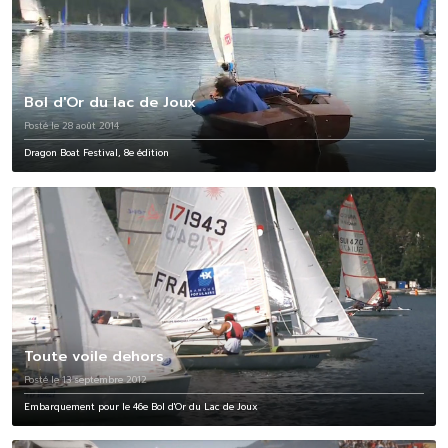
Bol d'Or du lac de Joux
Posté le 28 août 2014
Dragon Boat Festival, 8e édition
Toute voile dehors
Posté le 13 septembre 2012
Embarquement pour le 46e Bol d'Or du Lac de Joux