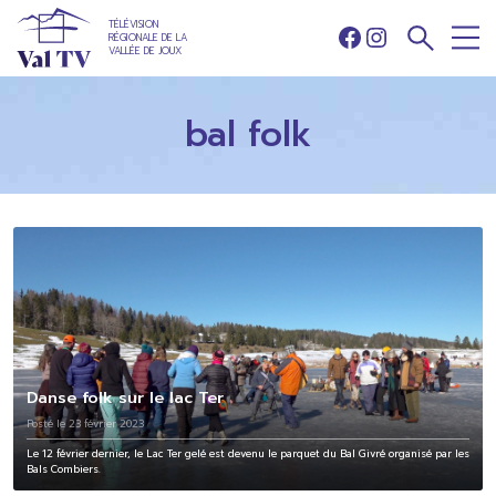
TÉLÉVISION
RÉGIONALE DE LA
Facebook
Instagram
VALLÉE DE JOUX
bal folk
Danse folk sur le lac Ter
Posté le 23 février 2023
Le 12 février dernier, le Lac Ter gelé est devenu le parquet du Bal Givré organisé par les
Bals Combiers.