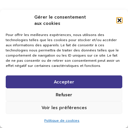
Gérer le consentement
aux cookies
Pour offrir les meilleures expériences, nous utilisons des
technologies telles que les cookies pour stocker et/ou accéder
aux informations des appareils. Le fait de consentir à ces
technologies nous permettra de traiter des données telles que le
comportement de navigation ou les ID uniques sur ce site. Le fait
de ne pas consentir ou de retirer son consentement peut avoir un
effet négatif sur certaines caractéristiques et fonctions.
Val TV
Accepter
Centre de Compétences Médias
Rue du Pont-Neuf 24
1341 L’Orient
Refuser
+41 21 565 17 77 |
info@valtv.ch
Voir les préférences
© 2026
Val TV.
Tous droits réservés.
Politique de cookies
Réalisation Cavin-Baudat Digital Lab