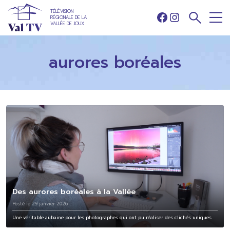
TÉLÉVISION
RÉGIONALE DE LA
Facebook
Instagram
VALLÉE DE JOUX
aurores boréales
Des aurores boréales à la Vallée
Posté le 29 janvier 2026
Une véritable aubaine pour les photographes qui ont pu réaliser des clichés uniques